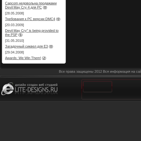
Capcom недовольна продажами
Devil May Cry 4 для PC
(
0
)
[28.05.2008]
Требования к PC версии DMC4
(
0
)
[20.03.2009]
Devil May Cry" is being provided to
the PSP
(
5
)
[31.05.2010]
Загадочный сиквел для E3
(
0
)
[29.04.2008]
Awards: We Win Them!
(
2
)
Все права защищены 2012 Вся информация на сай