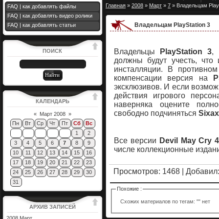
Главная
»
2008
»
Март
»
7
» Владельцам PlayS
FAQ | как добавлять файлы
FAQ | как добавлять видео ролики
Владельцам PlayStation 3
FAQ | как добавлять статьи
Владельцы
PlayStation 3
,
ПОИСК
должны будут учесть, что 
инсталляции. В противном
компенсации версия на
P
эксклюзивов. И если возмож
действия игрового персо
КАЛЕНДАРЬ
наверняка оцените полн
свободно подчиняться
Sixax
«
Март 2008
»
Пн
Вт
Ср
Чт
Пт
Сб
Вс
1
2
Все версии
Devil May Cry 
3
4
5
6
7
8
9
числе коллекционные издани
10
11
12
13
14
15
16
17
18
19
20
21
22
23
Просмотров
: 1468 |
Добавил
24
25
26
27
28
29
30
31
Похожие :
Схожих материалов по тегам: "" нет
АРХИВ ЗАПИСЕЙ
2008 Март