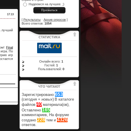
Надеемся на лучшее. ;)
17:13
[
Результаты
·
Архив опросов
]
Всего ответов:
1054
а лучший
СТАТИСТИКА
ром!
Final
игра. По
трию игр
остается
Онлайн всего:
1
Гостей:
1
Пользователей:
0
ЧТО ЧИТАЮТ
653
Зарегистрировано
(сегодня +
новых
)
В каталоге
40
файлов
материала(ов),
165
Оставлено
комментариев, На форуме
228
4326
создано
тем и
ответов.