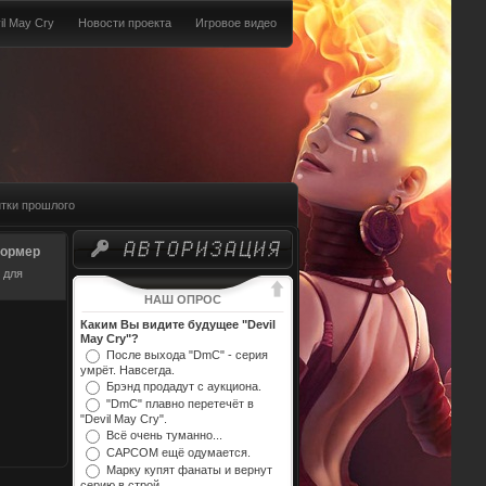
il May Cry
Новости проекта
Игровое видео
тки прошлого
формер
 для
НАШ ОПРОС
Каким Вы видите будущее "Devil
May Cry"?
После выхода "DmC" - серия
умрёт. Навсегда.
Брэнд продадут с аукциона.
"DmC" плавно перетечёт в
"Devil May Cry".
Всё очень туманно...
CAPCOM ещё одумается.
Марку купят фанаты и вернут
серию в строй.