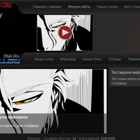
Главная страница
Форум сайта
Наши статьи
Всё о Dev
Загруз-зона
Игролэнд
Только DmC
Обзоры
Пережи
Тестируем ин
Тестовая новость
слайдера
руем информер
я новост
ь для слайдера
Игроков:
Создано блоггов:
16
Обсуждений:
228/4326