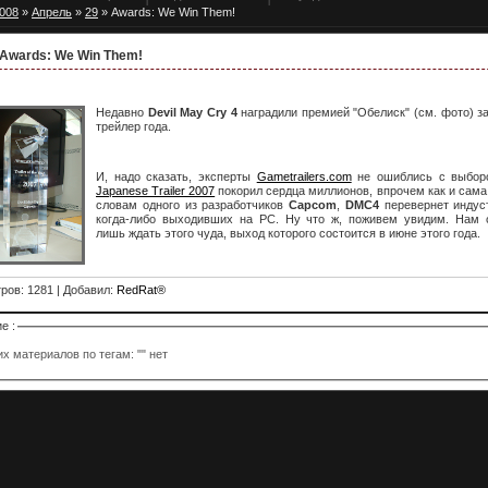
008
»
Апрель
»
29
» Awards: We Win Them!
Awards: We Win Them!
Недавно
Devil May Cry 4
наградили премией "Обелиск" (см. фото) з
трейлер года.
И, надо сказать, эксперты
Gametrailers.com
не ошиблись с выбо
Japanese Trailer 2007
покорил сердца миллионов, впрочем как и сама 
словам одного из разработчиков
Capcom
,
DMC4
перевернет индус
когда-либо выходивших на PC. Ну что ж, поживем увидим. Нам 
лишь ждать этого чуда, выход которого состоится в июне этого года.
тров
: 1281 |
Добавил
:
RedRat®
е :
х материалов по тегам: "" нет