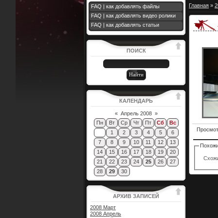
Главная
»
2
FAQ | как добавлять файлы
FAQ | как добавлять видео ролики
FAQ | как добавлять статьи
ПОИСК
КАЛЕНДАРЬ
«
Апрель 2008
»
Пн
Вт
Ср
Чт
Пт
Сб
Вс
Просмо
1
2
3
4
5
6
7
8
9
10
11
12
13
Похожи
14
15
16
17
18
19
20
Схожи
21
22
23
24
25
26
27
28
29
30
АРХИВ ЗАПИСЕЙ
2008 Март
2008 Апрель