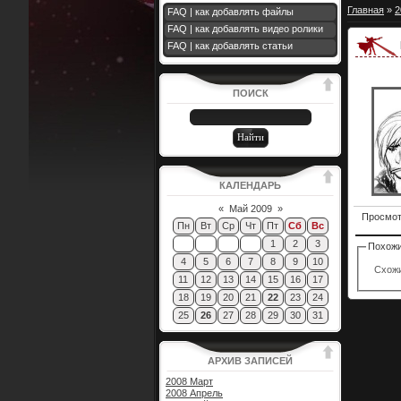
Главная
»
2
FAQ | как добавлять файлы
FAQ | как добавлять видео ролики
FAQ | как добавлять статьи
ПОИСК
КАЛЕНДАРЬ
«
Май 2009
»
Просмо
Пн
Вт
Ср
Чт
Пт
Сб
Вс
1
2
3
Похожи
4
5
6
7
8
9
10
Схожи
11
12
13
14
15
16
17
18
19
20
21
22
23
24
25
26
27
28
29
30
31
АРХИВ ЗАПИСЕЙ
2008 Март
2008 Апрель