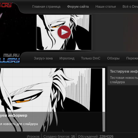
Главная страница
Форум сайта
Наши статьи
Всё о Dev
Загруз-зона
Игролэнд
Только DmC
Обзоры
Пережи
Тестируем ин
Тестовая новость
слайдера
руем информер
я новост
ь для слайдера
Игроков:
Создано блоггов:
16
Обсуждений:
228/4326