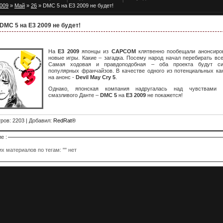
009
»
Май
»
26
» DMC 5 на E3 2009 не будет!
DMC 5 на E3 2009 не будет!
На
E3 2009
японцы из
CAPCOM
клятвенно пообещали анонсиро
новые игры. Какие – загадка. Посему народ начал перебирать все
Самая ходовая и правдоподобная – оба проекта будут си
популярных франчайзов. В качестве одного из потенциальных ка
на анонс -
Devil May Cry 5
.
Однако, японская компания надругалась над чувствами 
смазливого Данте –
DMC 5
на
E3 2009
не покажется!
тров
: 2203 |
Добавил
:
RedRat®
е :
х материалов по тегам: "" нет