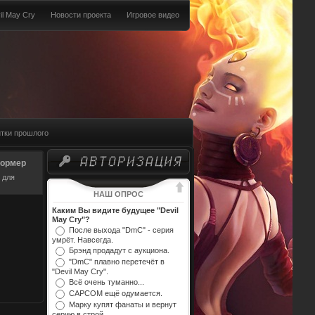
il May Cry
Новости проекта
Игровое видео
тки прошлого
формер
 для
НАШ ОПРОС
Каким Вы видите будущее "Devil
May Cry"?
После выхода "DmC" - серия
умрёт. Навсегда.
Брэнд продадут с аукциона.
"DmC" плавно перетечёт в
"Devil May Cry".
Всё очень туманно...
CAPCOM ещё одумается.
Марку купят фанаты и вернут
серию в строй.