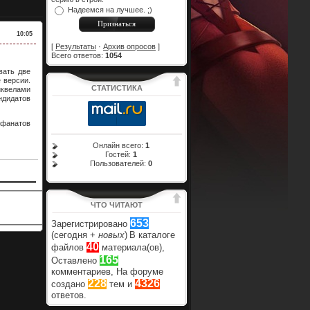
Надеемся на лучшее. ;)
10:05
[
Результаты
·
Архив опросов
]
Всего ответов:
1054
вать две
 версии.
СТАТИСТИКА
квелами
ндидатов
фанатов
Онлайн всего:
1
Гостей:
1
Пользователей:
0
ЧТО ЧИТАЮТ
653
Зарегистрировано
(сегодня +
новых
)
В каталоге
40
файлов
материала(ов),
165
Оставлено
комментариев, На форуме
228
4326
создано
тем и
ответов.