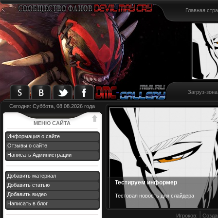
Главная стр
Загруз-зона
Сегодня: Суббота, 08.08.2026 года
МЕНЮ САЙТА
Информация о сайте
Отзывы о сайте
Написать Администрации
Добавить материал
Тестируем информер
Добавить статью
Добавить видео
Тестовая новост
ь для слайдера
Написать в блог
Игроков:
Созда