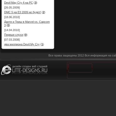
Devil May Cry 4 на PC
(
3
)
[26.05.2009]
DMC 5 на E3 2009 не будет!
(
2
)
[18.06.2010]
Данте и Триш в Marvel vs. Capcom
3
(
0
)
[14.04.2010]
Первые слухи
(
0
)
[07.03.2008]
два миллиона Devil My Cry
(
1
)
Все права защищены 2012 Вся информация на сай