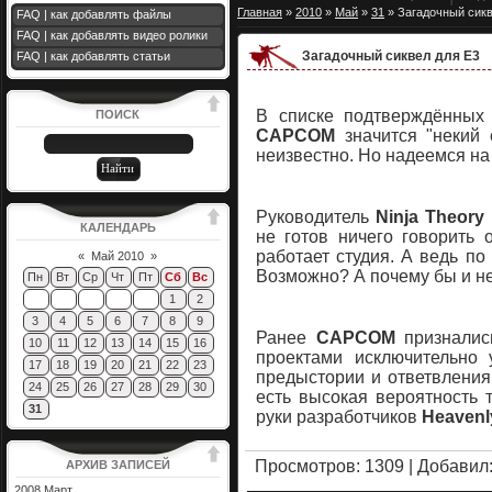
Главная
»
2010
»
Май
»
31
» Загадочный сикв
FAQ | как добавлять файлы
FAQ | как добавлять видео ролики
Загадочный сиквел для E3
FAQ | как добавлять статьи
В списке подтверждённых
ПОИСК
CAPCOM
значится "некий 
неизвестно. Но надеемся на 
Руководитель
Ninja Theory
КАЛЕНДАРЬ
не готов ничего говорить 
работает студия. А ведь по
«
Май 2010
»
Возможно? А почему бы и н
Пн
Вт
Ср
Чт
Пт
Сб
Вс
1
2
3
4
5
6
7
8
9
Ранее
CAPCOM
призналис
10
11
12
13
14
15
16
проектами исключительно 
17
18
19
20
21
22
23
предыстории и ответвления
24
25
26
27
28
29
30
есть высокая вероятность 
31
руки разработчиков
Heavenl
Просмотров
: 1309 |
Добавил
АРХИВ ЗАПИСЕЙ
2008 Март