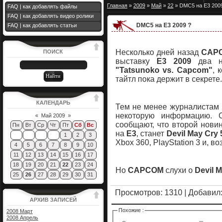
Главная
»
2009
»
Май
»
22
» DMC5 на E3 200
FAQ | как добавлять файлы
FAQ | как добавлять видео ролики
DMC5 на E3 2009 ?
FAQ | как добавлять статьи
Несколько дней назад
CAP
ПОИСК
выставку
Е3 2009
два но
"Tatsunoko vs. Capcom"
, 
тайтл пока держит в секрете.
КАЛЕНДАРЬ
Тем не менее журналистам
некоторую информацию. 
«
Май 2009
»
сообщают, что второй нови
Пн
Вт
Ср
Чт
Пт
Сб
Вс
на
Е3
, станет
Devil May Cry 
1
2
3
Xbox 360, PlayStation 3 и, во
4
5
6
7
8
9
10
11
12
13
14
15
16
17
18
19
20
21
22
23
24
Но
CAPCOM
слухи о
Devil M
25
26
27
28
29
30
31
Просмотров
: 1310 |
Добавил
АРХИВ ЗАПИСЕЙ
Похожие :
2008 Март
2008 Апрель