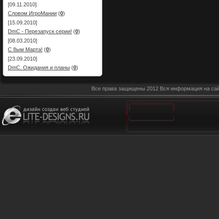
[09.11.2010]
Словом ИгроМании
(
0
)
[15.09.2010]
DmC - Перезапуск серии!
(
0
)
[08.03.2010]
С 8ым Марта!
(
0
)
[23.09.2010]
DmC. Ожидания и планы
(
0
)
Все права защищены 2012 Вся информация на сай