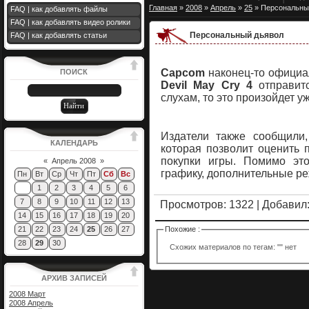
Главная
»
2008
»
Апрель
»
25
» Персональны
FAQ | как добавлять файлы
FAQ | как добавлять видео ролики
Персональный дьявол
FAQ | как добавлять статьи
Capcom
наконец-то официа
ПОИСК
Devil May Cry 4
отправитс
слухам, то это произойдет у
Издатели также сообщили,
КАЛЕНДАРЬ
которая позволит оценить
покупки игры. Помимо эт
«
Апрель 2008
»
графику, дополнительные р
Пн
Вт
Ср
Чт
Пт
Сб
Вс
1
2
3
4
5
6
7
8
9
10
11
12
13
Просмотров
: 1322 |
Добавил
14
15
16
17
18
19
20
21
22
23
24
25
26
27
Похожие :
28
29
30
Схожих материалов по тегам: "" нет
АРХИВ ЗАПИСЕЙ
2008 Март
2008 Апрель