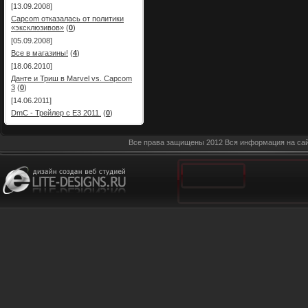
[13.09.2008]
Capcom отказалась от политики
«эксклюзивов»
(
0
)
[05.09.2008]
Все в магазины!
(
4
)
[18.06.2010]
Данте и Триш в Marvel vs. Capcom
3
(
0
)
[14.06.2011]
DmC - Трейлер с E3 2011.
(
0
)
Все права защищены 2012 Вся информация на сай