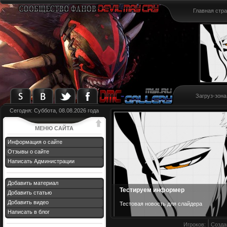
Главная стр
Загруз-зона
Сегодня: Суббота, 08.08.2026 года
МЕНЮ САЙТА
Информация о сайте
Отзывы о сайте
Написать Администрации
Добавить материал
Тестируем информер
Добавить статью
Добавить видео
Тестовая новост
ь для слайдера
Написать в блог
Игроков:
Созда