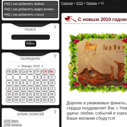
Главная
»
2010
»
Январь
»
01
FAQ | как добавлять файлы
FAQ | как добавлять видео ролики
FAQ | как добавлять статьи
С новым 2010 годом
ПОИСК
КАЛЕНДАРЬ
«
Январь 2010
»
Пн
Вт
Ср
Чт
Пт
Сб
Вс
1
2
3
4
5
6
7
8
9
10
11
12
13
14
15
16
17
18
19
20
21
22
23
24
25
26
27
28
29
30
31
Дорогие и уважаемые фанаты,
сердца поздравляет Вас с Но
удачи, любви, событий и хорош
АРХИВ ЗАПИСЕЙ
Ваши желания сбудутся!
2008 Март
2008 Апрель