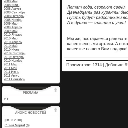
2008 Май
2008 Июль
Летят года, сгорают свечи.
2008 Август
Двенадцать раз куранты бью
2008 Сентябрь
2008 Октябрь
Пусть будут радостными вс
2008 Ноябрь
А в душах — счастье и уют!
2009 Март
2009 Апрель
2009 Май
2010 Январь
Мы же, постараемся радовать
2010 Март
2010 Апрель
качественными артами. А пок
2010 Май
качестве нашего Вам подарка! 
2010 Июнь
2010 Сентябрь
2010 Октябрь
2010 Ноябрь
Просмотров: 1314 | Добавил:
R
2011 Март
2011 Май
2011 Июнь
2011 Август
2011 Сентябрь
РЕКЛАМА
111
АНОНС НОВОСТЕЙ
[08.03.2010]
С 8ым Марта!
(
0
)