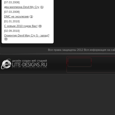
[07.03.2008]
два миллиона Devil My Cry
(
1
)
[07.03.2008]
DMC не эксклюзив
(
1
)
[01.01.2010]
С новым 2010 годом Вас!
(
0
)
[02.09.2010]
Ориентир Devil May Cry 5 - запад?
(
0
)
Все права защищены 2012 Вся информация на сай