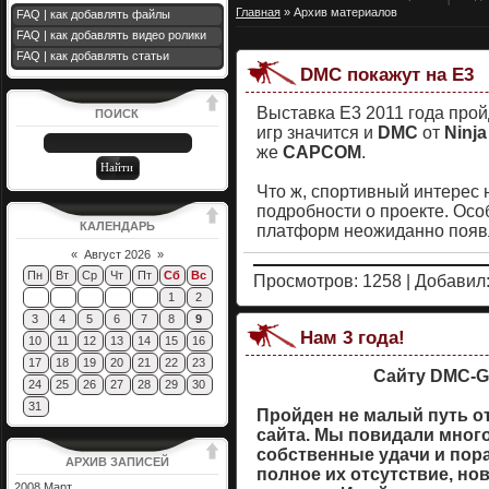
Главная
»
Архив материалов
FAQ | как добавлять файлы
FAQ | как добавлять видео ролики
FAQ | как добавлять статьи
DMC покажут на E3
Выставка E3 2011 года прой
ПОИСК
игр значится и
DMC
от
Ninja
же
CAPCOM
.
Что ж, спортивный интерес 
подробности о проекте. Ос
КАЛЕНДАРЬ
платформ неожиданно появл
«
Август 2026
»
Пн
Вт
Ср
Чт
Пт
Сб
Вс
Просмотров: 1258 | Добавил
1
2
3
4
5
6
7
8
9
Нам 3 года!
10
11
12
13
14
15
16
17
18
19
20
21
22
23
Сайту DMC-Ga
24
25
26
27
28
29
30
31
Пройден не малый путь о
сайта. Мы повидали много
собственные удачи и пор
АРХИВ ЗАПИСЕЙ
полное их отсутствие, но
2008 Март