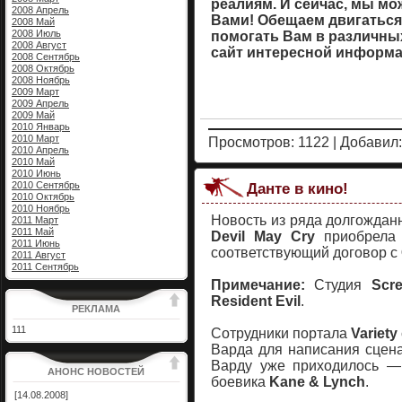
реалиям. И сейчас, мы мож
2008 Апрель
Вами! Обещаем двигаться
2008 Май
2008 Июль
помогать Вам в различны
2008 Август
сайт интересной информа
2008 Сентябрь
2008 Октябрь
2008 Ноябрь
2009 Март
2009 Апрель
2009 Май
2010 Январь
2010 Март
Просмотров: 1122 | Добавил
2010 Апрель
2010 Май
2010 Июнь
2010 Сентябрь
Данте в кино!
2010 Октябрь
2010 Ноябрь
Новость из ряда долгождан
2011 Март
2011 Май
Devil May Cry
приобрела 
2011 Июнь
соответствующий договор с
2011 Август
2011 Сентябрь
Примечание:
Студия
Scr
Resident Evil
.
РЕКЛАМА
111
Сотрудники портала
Variety
Варда для написания сцена
Варду уже приходилось — 
АНОНС НОВОСТЕЙ
боевика
Kane & Lynch
.
[14.08.2008]