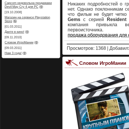
Capcom недовольна продажами
Никаких подробностей о г
Devil May Cry 4 для PC
(
0
)
нет. Однако поклонникам се
[19.10.2008]
что фильм не будет четко
Магазин на сервисе Playstation
Gems
с серией
Resident 
Store
(
6
)
компания привыкла ве
[01.03.2011]
первоисточника.
Данте в кино!
(
0
)
продажа оборудования для 
[09.11.2010]
Словом ИгроМании
(
0
)
Просмотров: 1368 | Добавил
[09.03.2011]
Нам 3 года!
(
0
)
Словом ИгроМании