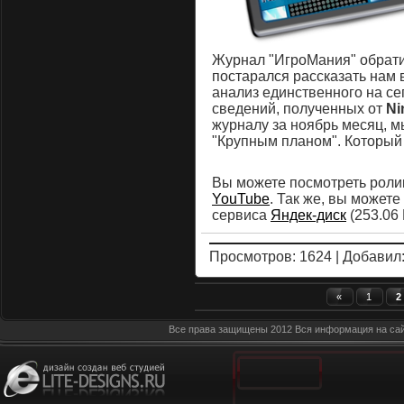
Журнал "ИгроМания" обрат
постарался рассказать нам 
анализ единственного на с
сведений, полученных от
Ni
журналу за ноябрь месяц, м
"Крупным планом". Который
Вы можете посмотреть роли
YouTube
. Так же, вы можете
сервиса
Яндек-диск
(253.06 
Просмотров: 1624 | Добавил
«
1
2
Все права защищены 2012 Вся информация на сай